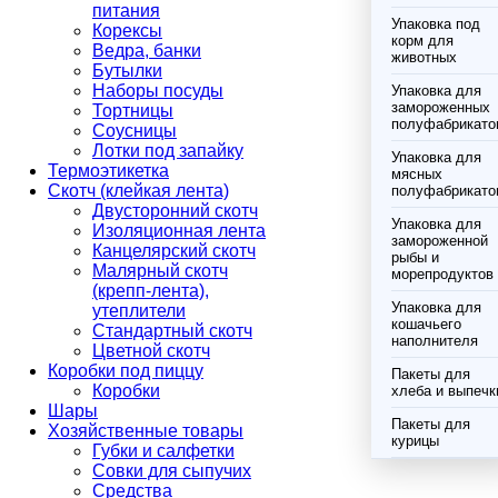
питания
Упаковка под
Корексы
корм для
Ведра, банки
животных
Бутылки
Наборы посуды
Упаковка для
замороженных
Тортницы
полуфабрикато
Соусницы
Лотки под запайку
Упаковка для
Термоэтикетка
мясных
Скотч (клейкая лента)
полуфабрикато
Двусторонний скотч
Упаковка для
Изоляционная лента
замороженной
Канцелярский скотч
рыбы и
Малярный скотч
морепродуктов
(крепп-лента),
Упаковка для
утеплители
кошачьего
Стандартный скотч
наполнителя
Цветной скотч
Коробки под пиццу
Пакеты для
Коробки
хлеба и выпечк
Шары
Пакеты для
Хозяйственные товары
курицы
Губки и салфетки
Совки для сыпучих
Средства