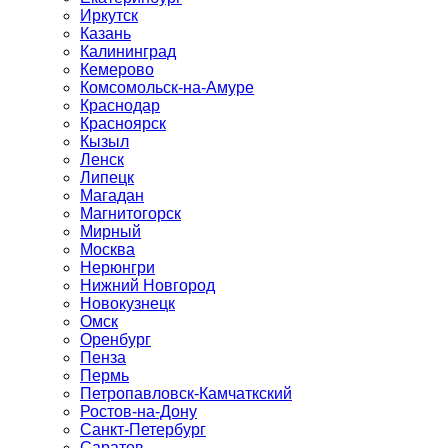
Иркутск
Казань
Калининград
Кемерово
Комсомольск-на-Амуре
Краснодар
Красноярск
Кызыл
Ленск
Липецк
Магадан
Магнитогорск
Мирный
Москва
Нерюнгри
Нижний Новгород
Новокузнецк
Омск
Оренбург
Пенза
Пермь
Петропавловск-Камчаткский
Ростов-на-Дону
Санкт-Петербург
Саратов