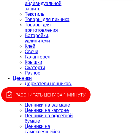
индивидуальной
защиты
Текстиль
Товары для пикника
Товары для
приготовления
Батарейки,
удлинители
Клей
Свечи
Галантерея
Крышки
Скатерти
Разное
Ценники
Держатели ценников,
монетницы
Ценники для этикет-
РАССЧИТАТЬ ЦЕНУ ЗА 1 МИНУТУ
пистолета, лента
Ценники на ватмане
Ценники на картоне
Ценники на офсетной
бумаге
Ценники на
самоклеящейся