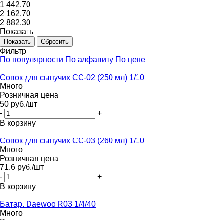
1 442.70
2 162.70
2 882.30
Показать
Сбросить
Фильтр
По популярности
По алфавиту
По цене
Совок для сыпучих СС-02 (250 мл) 1/10
Много
Розничная цена
50
руб.
/шт
-
+
В корзину
Совок для сыпучих СС-03 (260 мл) 1/10
Много
Розничная цена
71.6
руб.
/шт
-
+
В корзину
Батар. Daewoo R03 1/4/40
Много