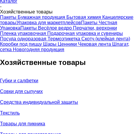
Каталог
-
Хозяйственные товары
Пакеты
Бумажная продукция
Бытовая химия
Канцелярские
товары
Упаковка для маркетплейсов
Пакеты Честная
Упаковка
Пакеты Весёлое ведро
Перчатки, верхонки
Пленка упаковочная
Подарочная упаковка и сувениры
Посуда одноразовая
Термоэтикетка
Скотч (клейкая лента)
Коробки под пиццу
Шары
Ценники
Чековая лента
Шпагат,
сетка
Новогодняя продукция
Хозяйственные товары
Губки и салфетки
Совки для сыпучих
Средства индивидуальной защиты
Текстиль
Товары для пикника