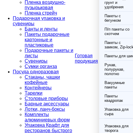
Пленка воздушно-
грунт и
удобрения
пузырьковая
Пленка стрейч
Пакеты с
Подарочная упаковка и
бегунком
сувениры
Банты и ленты
П/п пакеты со
скотчем
Пакеты подарочные
картонные и
Пакеты с
пластиковые
замком, Zip-loc
Подарочные пакеты и
листы
Готовая
Пакеты для ши
Сувениры
продукция
Рукав,
Сумки органза
полурукав,
Посуда одноразовая
полотно
Стаканы, чашки
кофейные
Вакуумные
пакеты
Контейнеры
Тарелки
Пакеты
Столовые приборы
квадропак
Барные аксессуары
Лотки, ланч-боксы
Упаковка для
сыра
Комплекты
алюминиевых форм
Упаковка Крафт для
Упаковка для
ресторанов быстрого
творога