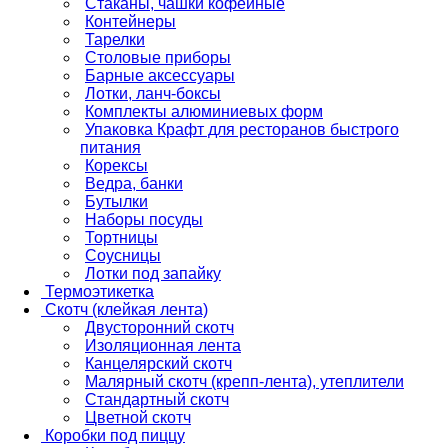
Стаканы, чашки кофейные
Контейнеры
Тарелки
Столовые приборы
Барные аксессуары
Лотки, ланч-боксы
Комплекты алюминиевых форм
Упаковка Крафт для ресторанов быстрого
питания
Корексы
Ведра, банки
Бутылки
Наборы посуды
Тортницы
Соусницы
Лотки под запайку
Термоэтикетка
Скотч (клейкая лента)
Двусторонний скотч
Изоляционная лента
Канцелярский скотч
Малярный скотч (крепп-лента), утеплители
Стандартный скотч
Цветной скотч
Коробки под пиццу