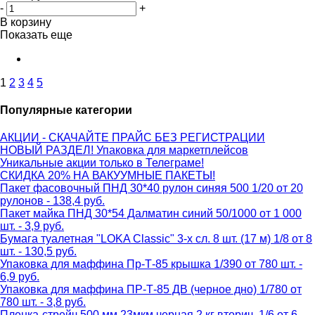
-
+
В корзину
Показать еще
1
2
3
4
5
Популярные категории
АКЦИИ - СКАЧАЙТЕ ПРАЙС БЕЗ РЕГИСТРАЦИИ
НОВЫЙ РАЗДЕЛ! Упаковка для маркетплейсов
Уникальные акции только в Телеграме!
СКИДКА 20% НА ВАКУУМНЫЕ ПАКЕТЫ!
Пакет фасовочный ПНД 30*40 рулон синяя 500 1/20 от 20
рулонов - 138,4 руб.
Пакет майка ПНД 30*54 Далматин синий 50/1000 от 1 000
шт. - 3,9 руб.
Бумага туалетная "LOKA Classic" 3-х сл. 8 шт. (17 м) 1/8 от 8
шт. - 130,5 руб.
Упаковка для маффина Пр-Т-85 крышка 1/390 от 780 шт. -
6,9 руб.
Упаковка для маффина ПР-Т-85 ДВ (черное дно) 1/780 от
780 шт. - 3,8 руб.
Пленка-стрейч 500 мм 23мкм черная 2 кг вторич. 1/6 от 6