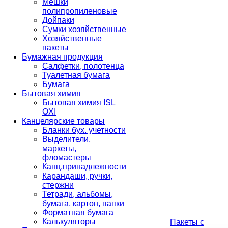
Мешки
полипропиленовые
Дойпаки
Сумки хозяйственные
Хозяйственные
пакеты
Бумажная продукция
Салфетки, полотенца
Туалетная бумага
Бумага
Бытовая химия
Бытовая химия ISL
OXI
Канцелярские товары
Бланки бух. учетности
Выделители,
маркеты,
фломастеры
Канц.принадлежности
Карандаши, ручки,
стержни
Тетради, альбомы,
бумага, картон, папки
Форматная бумага
Калькуляторы
Пакеты с