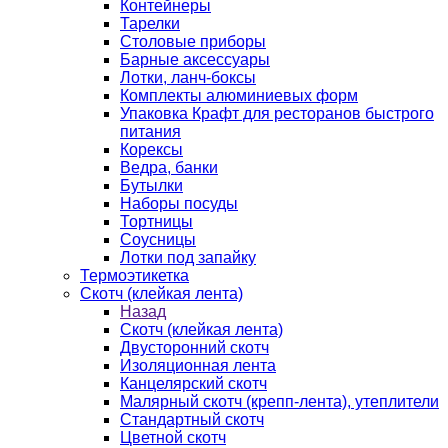
Контейнеры
Тарелки
Столовые приборы
Барные аксессуары
Лотки, ланч-боксы
Комплекты алюминиевых форм
Упаковка Крафт для ресторанов быстрого
питания
Корексы
Ведра, банки
Бутылки
Наборы посуды
Тортницы
Соусницы
Лотки под запайку
Термоэтикетка
Скотч (клейкая лента)
Назад
Скотч (клейкая лента)
Двусторонний скотч
Изоляционная лента
Канцелярский скотч
Малярный скотч (крепп-лента), утеплители
Стандартный скотч
Цветной скотч