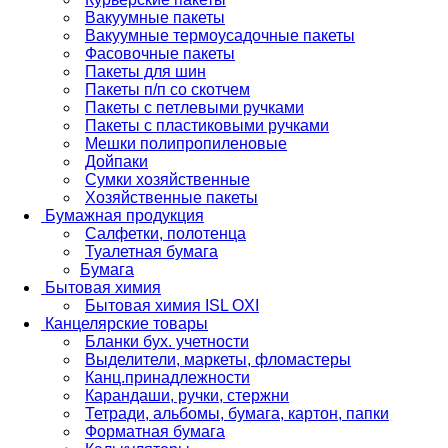
Вакуумные пакеты
Вакуумные термоусадочные пакеты
Фасовочные пакеты
Пакеты для шин
Пакеты п/п со скотчем
Пакеты с петлевыми ручками
Пакеты с пластиковыми ручками
Мешки полипропиленовые
Дойпаки
Сумки хозяйственные
Хозяйственные пакеты
Бумажная продукция
Салфетки, полотенца
Туалетная бумага
Бумага
Бытовая химия
Бытовая химия ISL OXI
Канцелярские товары
Бланки бух. учетности
Выделители, маркеты, фломастеры
Канц.принадлежности
Карандаши, ручки, стержни
Тетради, альбомы, бумага, картон, папки
Форматная бумага