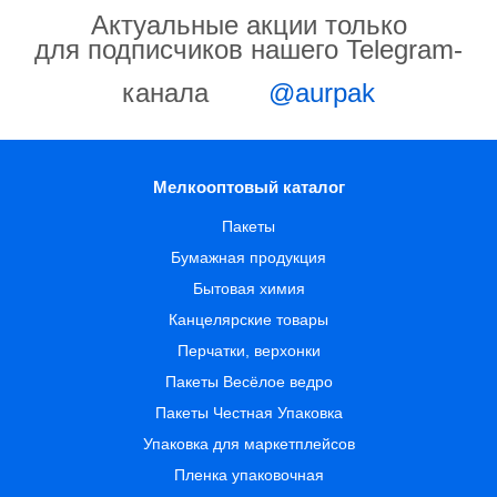
Актуальные акции только
для подписчиков нашего Telegram-
канала
@aurpak
Мелкооптовый каталог
Пакеты
Бумажная продукция
Бытовая химия
Канцелярские товары
Перчатки, верхонки
Пакеты Весёлое ведро
Пакеты Честная Упаковка
Упаковка для маркетплейсов
Пленка упаковочная