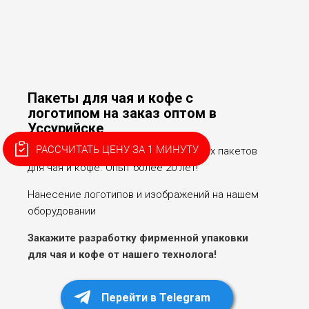
Пакеты для чая и кофе с
логотипом на заказ оптом в
Уссурийске
РАССЧИТАТЬ ЦЕНУ ЗА 1 МИНУТУ
Собственное производство бумажных пакетов
для чая и кофе. Опыт более 20 лет!
Нанесение логотипов и изображений на нашем
оборудовании
Закажите разработку фирменной упаковки
для чая и кофе от нашего технолога!
Перейти в Telegram