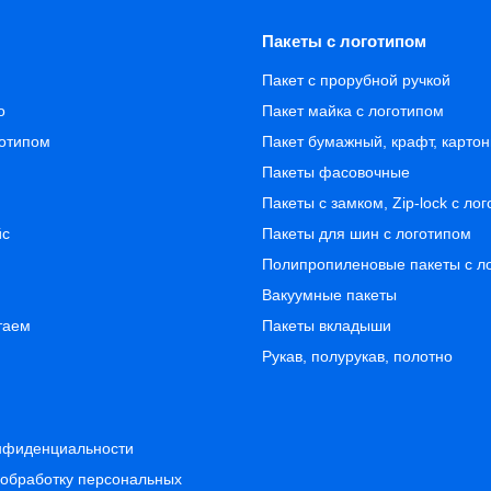
Пакеты с логотипом
Пакет с прорубной ручкой
о
Пакет майка с логотипом
готипом
Пакет бумажный, крафт, карто
Пакеты фасовочные
Пакеты с замком, Zip-lock с ло
йс
Пакеты для шин с логотипом
Полипропиленовые пакеты с л
Вакуумные пакеты
таем
Пакеты вкладыши
Рукав, полурукав, полотно
нфиденциальности
 обработку персональных