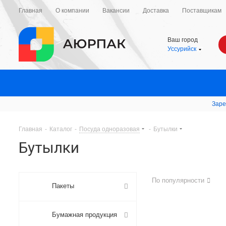
Главная
О компании
Вакансии
Доставка
Поставщикам
Ваш город
Уссурийск
Заре
Главная
-
Каталог
-
Посуда одноразовая
-
Бутылки
Бутылки
По популярности
Пакеты
Бумажная продукция