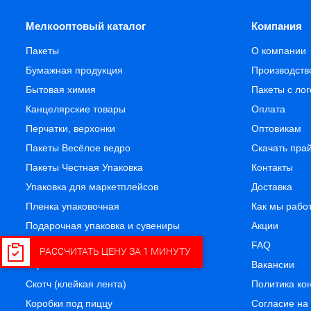
Мелкооптовый каталог
Компания
Пакеты
О компании
Бумажная продукция
Производств
Бытовая химия
Пакеты с ло
Канцелярские товары
Оплата
Перчатки, верхонки
Оптовикам
Пакеты Весёлое ведро
Скачать пра
Пакеты Честная Упаковка
Контакты
Упаковка для маркетплейсов
Доставка
Пленка упаковочная
Как мы рабо
Подарочная упаковка и сувениры
Акции
Посуда одноразовая
FAQ
РАССЧИТАТЬ ЦЕНУ ЗА 1 МИНУТУ
Термоэтикетка
Вакансии
Скотч (клейкая лента)
Политика ко
Коробки под пиццу
Согласие на