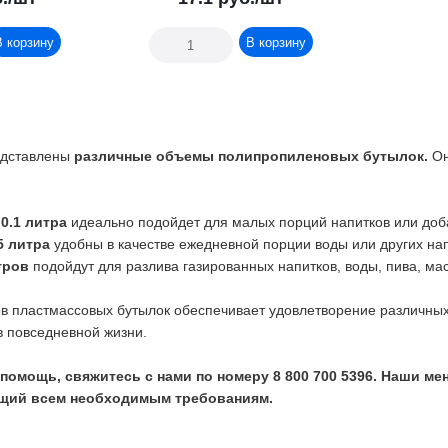
В корзину
В корзину
едставлены
различные объемы полипропиленовых бутылок.
Он
м
0.1 литра
идеально подойдет для малых порций напитков или доб
5 литра
удобны в качестве ежедневной порции воды или других напи
тров
подойдут для разлива газированных напитков, воды, пива, ма
 пластмассовых бутылок обеспечивает удовлетворение различных 
в повседневной жизни.
помощь, свяжитесь с нами по номеру 8 800 700 5396. Наши ме
щий всем необходимым требованиям.