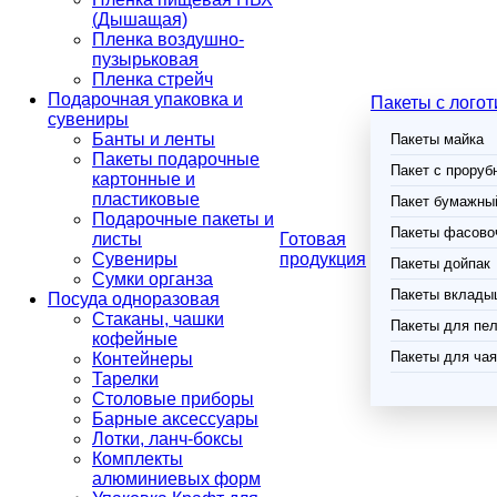
(Дышащая)
Пленка воздушно-
пузырьковая
Пленка стрейч
Подарочная упаковка и
Пакеты с лого
сувениры
Банты и ленты
Пакеты майка
Пакеты подарочные
Пакет с проруб
картонные и
пластиковые
Пакет бумажный
Подарочные пакеты и
Пакеты фасово
листы
Готовая
Сувениры
продукция
Пакеты дойпак
Сумки органза
Пакеты вклады
Посуда одноразовая
Стаканы, чашки
Пакеты для пел
кофейные
Пакеты для чая
Контейнеры
Тарелки
Столовые приборы
Барные аксессуары
Лотки, ланч-боксы
Комплекты
алюминиевых форм