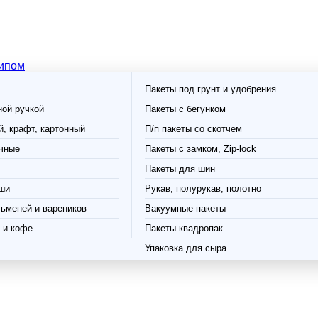
типом
Пакеты под грунт и удобрения
ной ручкой
Пакеты с бегунком
, крафт, картонный
П/п пакеты со скотчем
чные
Пакеты с замком, Zip-lock
Пакеты для шин
ши
Рукав, полурукав, полотно
ьменей и вареников
Вакуумные пакеты
 и кофе
Пакеты квадропак
Упаковка для сыра