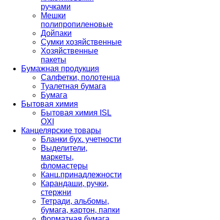
ручками
Мешки
полипропиленовые
Дойпаки
Сумки хозяйственные
Хозяйственные
пакеты
Бумажная продукция
Салфетки, полотенца
Туалетная бумага
Бумага
Бытовая химия
Бытовая химия ISL
OXI
Канцелярские товары
Бланки бух. учетности
Выделители,
маркеты,
фломастеры
Канц.принадлежности
Карандаши, ручки,
стержни
Тетради, альбомы,
бумага, картон, папки
Форматная бумага