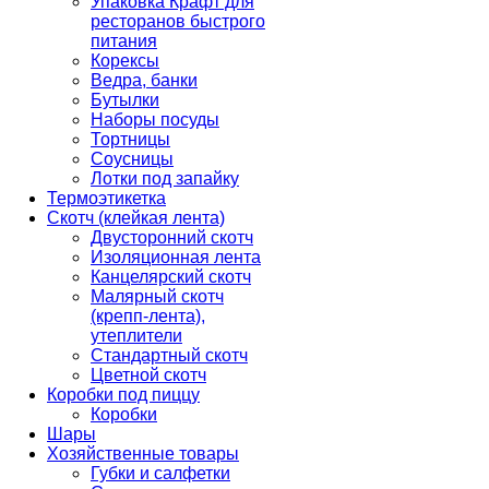
Упаковка Крафт для
ресторанов быстрого
питания
Корексы
Ведра, банки
Бутылки
Наборы посуды
Тортницы
Соусницы
Лотки под запайку
Термоэтикетка
Скотч (клейкая лента)
Двусторонний скотч
Изоляционная лента
Канцелярский скотч
Малярный скотч
(крепп-лента),
утеплители
Стандартный скотч
Цветной скотч
Коробки под пиццу
Коробки
Шары
Хозяйственные товары
Губки и салфетки