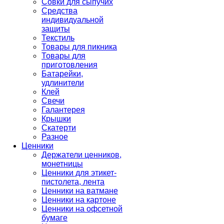
Совки для сыпучих
Средства
индивидуальной
защиты
Текстиль
Товары для пикника
Товары для
приготовления
Батарейки,
удлинители
Клей
Свечи
Галантерея
Крышки
Скатерти
Разное
Ценники
Держатели ценников,
монетницы
Ценники для этикет-
пистолета, лента
Ценники на ватмане
Ценники на картоне
Ценники на офсетной
бумаге