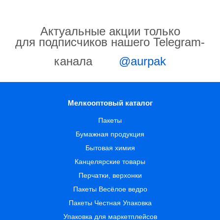
Актуальные акции только
для подписчиков нашего Telegram-
канала
@aurpak
Мелкооптовый каталог
Пакеты
Бумажная продукция
Бытовая химия
Канцелярские товары
Перчатки, верхонки
Пакеты Весёлое ведро
Пакеты Честная Упаковка
Упаковка для маркетплейсов